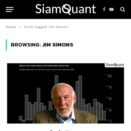
Facebook
YouTube
Home
Posts Tagged "Jim Simons"
»
BROWSING:
JIM SIMONS