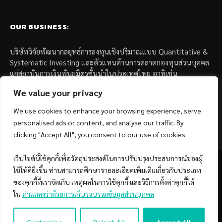
OUR BUSINESS:
บริษัทวิจัยพัฒนากลยุทธ์การลงทุนเชิงปริมาณแบบ Quantitative &
Systematic Investing และตัวแทนด้านการตลาดกองทุนส่วนบุคคล
แก่สถาบันการเงินพันธมิตรชั้นนำในประเทศไทย อาทิเช่น
We value your privacy
– บล. กรุงไทย เอ็กซ์สปริง จำกัด
– บล. ฟิลลิป (ประเทศไทย) จำกัด (มหาชน)
We use cookies to enhance your browsing experience, serve
– บล. บียอนด์ จำกัด (มหาชน)
personalised ads or content, and analyse our traffic. By
clicking "Accept All", you consent to our use of cookies.
เว็บไซต์นี้ใช้คุกกี้เพื่อวัตถุประสงค์ในการปรับปรุงประสบการณ์ของผู้
ใช้ให้ดียิ่งขึ้น ท่านสามารถศึกษารายละเอียดเพิ่มเติมเกี่ยวกับประเภท
ของคุกกี้ที่เราจัดเก็บ เหตุผลในการใช้คุกกี้ และวิธีการตั้งค่าคุกกี้ได้
Facebook
YouTube
ใน
คำแถลงว่าด้วยการเก็บรวบรวมข้อมูลส่วนบุคคล
© 2026 Copyright by SiamQuant.