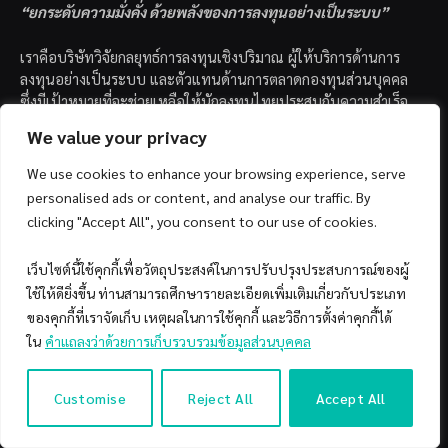
Updated:
November 24, 2019
No Comments
3 Mins Read
We value your privacy
We use cookies to enhance your browsing experience, serve
personalised ads or content, and analyse our traffic. By
clicking "Accept All", you consent to our use of cookies.
เว็บไซต์นี้ใช้คุกกี้เพื่อวัตถุประสงค์ในการปรับปรุงประสบการณ์ของผู้
ใช้ให้ดียิ่งขึ้น ท่านสามารถศึกษารายละเอียดเพิ่มเติมเกี่ยวกับประเภท
ของคุกกี้ที่เราจัดเก็บ เหตุผลในการใช้คุกกี้ และวิธีการตั้งค่าคุกกี้ได้
19.3k
Facebook
X
Line
SHARES
ใน
คำแถลงว่าด้วยการเก็บรวบรวมข้อมูลส่วนบุคคล
ผมเชื่อว่าหากพูดถึงค่า Maximum Drawdown ทุกคนก็จะนึกถึง
Customise
Reject All
Accept All
Maximum Drawdown ของกลยุทธ์การลงทุน ซึ่งเป็นอีกหนึ่งดัชนี
ชี้วัดความเสี่ยงที่นักลงทุนอย่างเป็นระบบนิยมใช้กัน ซึ่งส่วนมาก