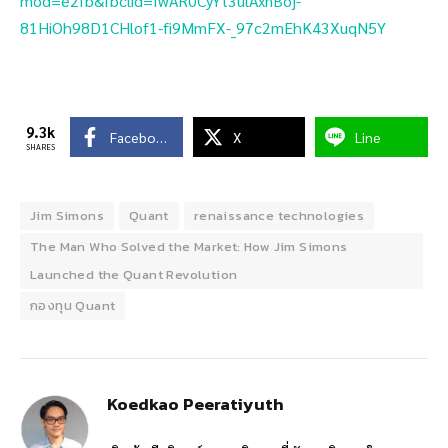
mod=e2fb&fbclid=IwAR0CyYt3ulAxnBoj-
81HiOh98D1CHlof1-fi9MmFX-_97c2mEhK43XuqN5Y
9.3k
Facebook
X
Line
SHARES
Jim Simons
Quant
renaissance technologies
The Man Who Solved the Market: How Jim Simons
Launched the Quant Revolution
กองทุน Quant
Koedkao Peeratiyuth