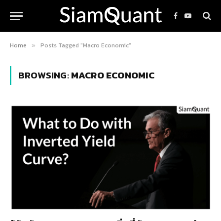
Facebook
YouTube
Home
Posts Tagged "Macro Economic"
»
BROWSING:
MACRO ECONOMIC