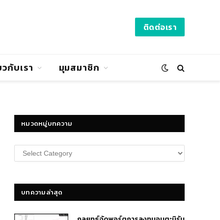
ติดต่อเรา
่ยวกับเรา
มุมสมาชิก
หมวดหมู่บทความ
หมวด
หมู่
บทความ
บทความล่าสุด
กลยุทธ์​จัดพอร์ตการลงทุนอมตะนิรัน