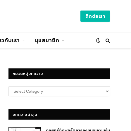
ติดต่อเรา
่ยวกับเรา
มุมสมาชิก
หมวดหมู่บทความ
หมวด
หมู่
บทความ
บทความล่าสุด
กลยุทธ์​จัดพอร์ตการลงทุนอมตะนิรัน