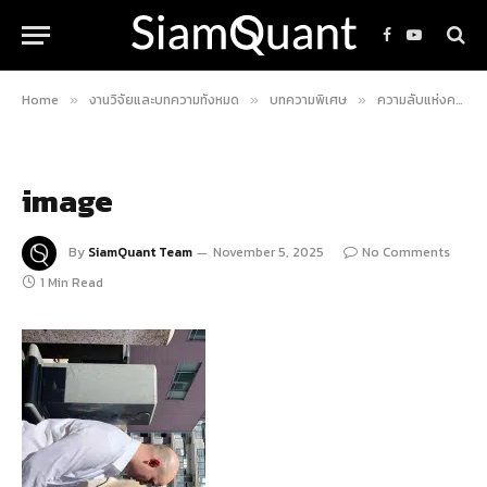
Facebook
YouTube
Home
งานวิจัยและบทความทั้งหมด
บทความพิเศษ
ความลับแห่งความมั่งคั่งจากคัมภีร์ “น้ำพุแห่งเงินตรา” ของ ฮอมมะ มุเนฮิสะ เทพเจ้าแห่งการเก็งกำไร ผู้คิดค้นกราฟแท่งเทียน Candle Stick Chart (พร้อมพูดคุยสนทนากับ Homma AI Chatbot 💬)
»
»
»
image
By
SiamQuant Team
November 5, 2025
No Comments
1 Min Read