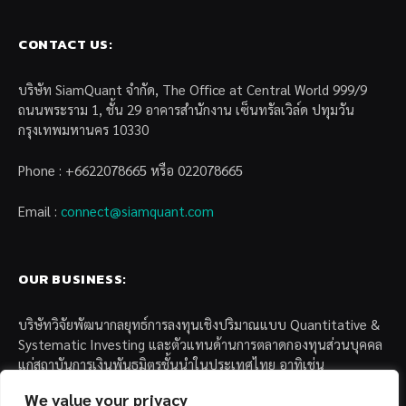
CONTACT US:
บริษัท SiamQuant จำกัด, The Office at Central World 999/9
ถนนพระราม 1, ชั้น 29 อาคารสำนักงาน เซ็นทรัลเวิล์ด ปทุมวัน
กรุงเทพมหานคร 10330
Phone : +6622078665 หรือ 022078665
Email :
connect@siamquant.com
OUR BUSINESS:
บริษัทวิจัยพัฒนากลยุทธ์การลงทุนเชิงปริมาณแบบ Quantitative &
Systematic Investing และตัวแทนด้านการตลาดกองทุนส่วนบุคคล
แก่สถาบันการเงินพันธมิตรชั้นนำในประเทศไทย อาทิเช่น
We value your privacy
– บล. กรุงไทย เอ็กซ์สปริง จำกัด