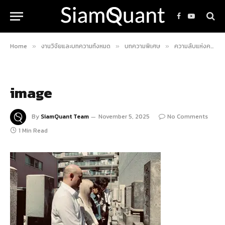
Facebook
YouTube
Home
งานวิจัยและบทความทั้งหมด
บทความพิเศษ
ความลับแห่งความมั่งคั่งจากคัมภีร์ “น้ำพุแห่งเงินตรา” ของ ฮอมมะ มุเนฮิสะ เทพเจ้าแห่งการเก็งกำไร ผู้คิดค้นกราฟแท่งเทียน Candle Stick Chart (พร้อมพูดคุยสนทนากับ Homma AI Chatbot 💬)
»
»
»
image
By
SiamQuant Team
November 5, 2025
No Comments
1 Min Read