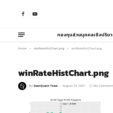
Facebook
YouTube
กองทุนส่วนบุคคลเชิงปริม
Home
winRateHistChart.png
winRateHistChart.png
»
»
winRateHistChart.png
By
SiamQuant Team
August 23, 2017
No Comment