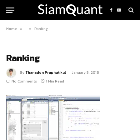
Facebook
YouTube
Home
Ranking
»
»
Ranking
By
Thanadon Praphutikul
January 5, 2018
No Comments
1 Min Read