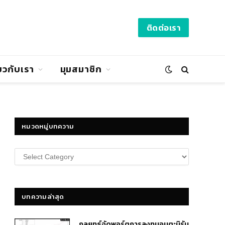
ติดต่อเรา
่ยวกับเรา
มุมสมาชิก
หมวดหมู่บทความ
หมวด
หมู่
บทความ
บทความล่าสุด
กลยุทธ์​จัดพอร์ตการลงทุนอมตะนิรัน