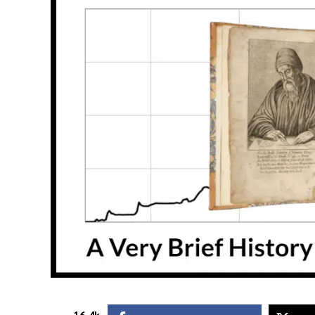
16.4k