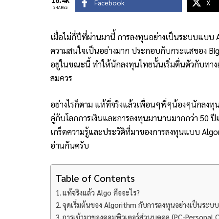
Facebook
X
SHARES
เมื่อไม่กี่ปีที่ผ่านมานี้ การลงทุนอย่างเป็นระบบแบบ
ความสนใจเป็นอย่างมาก ประกอบกับกระแสของ Big Data
อยู่ในขณะนี้ ทำให้นักลงทุนไทยนั้นเริ่มตื่นตัวกับ
สมควร
อย่างไรก็ตาม แท้ที่จริงแล้วเพื่อนๆพี่ๆน้องๆนักลงทุนรู
คู่กับโลกการเงินและการลงทุนมานานมากกว่า 50 ปีแล้
เกร็ดความรู้และประวัติที่มาของการลงทุนแบบ Algor
อ่านกันครับ
Table of Contents
แท้จริงแล้ว Algo คืออะไร?
จุดเริ่มต้นของ Algorithm กับการลงทุนอย่างเป็นระบบ
การเข้ามาของคอมพิวเตอร์ส่วนบุคคล (PC-Persona