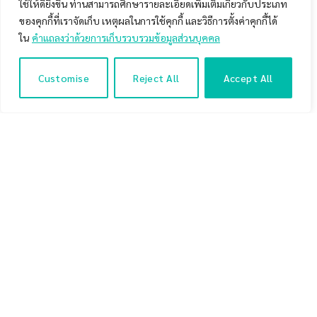
งานแรกในไทย!!
ใช้ให้ดียิ่งขึ้น ท่านสามารถศึกษารายละเอียดเพิ่มเติมเกี่ยวกับประเภท
ของคุกกี้ที่เราจัดเก็บ เหตุผลในการใช้คุกกี้ และวิธีการตั้งค่าคุกกี้ได้
ใน
คำแถลงว่าด้วยการเก็บรวบรวมข้อมูลส่วนบุคคล
Customise
Reject All
Accept All
ระบบการลงทุน Triple Screen จากหนังสือยอด
ฮิต Trading For A Living
By
Koedkao Peeratiyuth
May 6, 2019
1
ในบทความนี้เราจะทดสอบระบบ Technical สุด Classic ของ Dr.
Alexander Elder ผู้ที่นำแนวคิดของ Multiple TimeFrame
Analysis และ Technica มาประยุกต์ใช้ร่วมกัน โดยเป็นระบบ