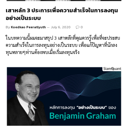
เสาหลัก 3 ประการเพื่อความสำเร็จในการลงทุน
อย่างเป็นระบบ
By
Koedkao Peeratiyuth
July 6, 2020
0
ในบทความนี้ผมจะมาสรุป 3 เสาหลักที่คุณควรรู้เพื่อที่จะประสบ
ความสำเร็จในการลงทุนอย่างเป็นระบบ เพื่อแก้ปัญหาที่นักลง
ทุนหลายๆท่านต้องพบเมื่อเริ่มลงทุนจริง