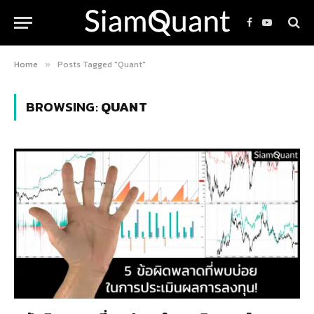
Facebook
YouTube
Home
Posts Tagged "Quant"
»
BROWSING:
QUANT