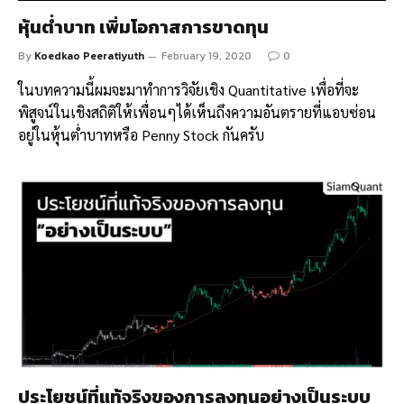
หุ้นต่ำบาท เพิ่มโอกาสการขาดทุน
By
Koedkao Peeratiyuth
February 19, 2020
0
ในบทความนี้ผมจะมาทำการวิจัยเชิง Quantitative เพื่อที่จะ
พิสูจน์ในเชิงสถิติให้เพื่อนๆได้เห็นถึงความอันตรายที่แอบซ่อน
อยู่ในหุ้นต่ำบาทหรือ Penny Stock กันครับ
ประโยชน์ที่แท้จริงของการลงทุนอย่างเป็นระบบ