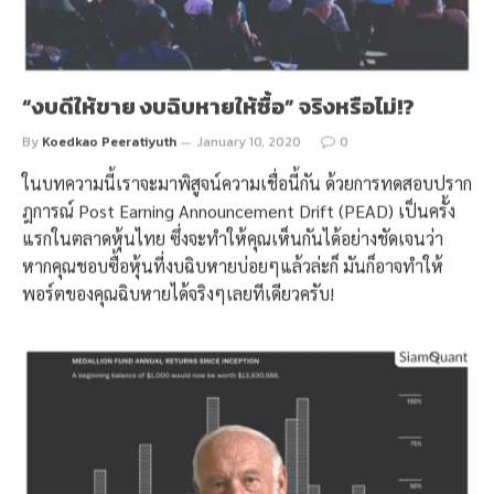
“งบดีให้ขาย งบฉิบหายให้ซื้อ” จริงหรือไม่!?
By
Koedkao Peeratiyuth
January 10, 2020
0
ในบทความนี้เราจะมาพิสูจน์ความเชื่อนี้กัน ด้วยการทดสอบปราก
ฎการณ์ Post Earning Announcement Drift (PEAD) เป็นครั้ง
แรกในตลาดหุ้นไทย ซึ่งจะทำให้คุณเห็นกันได้อย่างชัดเจนว่า
หากคุณชอบซื้อหุ้นที่งบฉิบหายบ่อยๆแล้วล่ะก็ มันก็อาจทำให้
พอร์ตของคุณฉิบหายได้จริงๆเลยทีเดียวครับ!