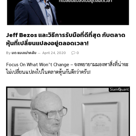
Jeff Bezos และวิธีการรับมือที่ดีที่สุด กับตลาด
หุ้นที่เปลี่ยนแปลงอยู่ตลอดเวลา!
By
มด แมงเม่าคลับ
April 24, 2020
0
Focus On What Won’t Change – จงพยายามมองหาสิ่งที่น่าจะ
ไม่เปลี่ยนแปลงไปในตลาดหุ้นกันดีกว่าครับ!