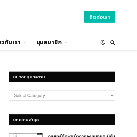
ติดต่อเรา
่ยวกับเรา
มุมสมาชิก
หมวดหมู่บทความ
หมวด
หมู่
บทความ
บทความล่าสุด
กลยุทธ์​จัดพอร์ตการลงทุนอมตะนิรัน