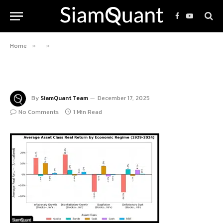
Facebook
YouTube
Home
»
»
By
SiamQuant Team
December 17, 2025
No Comments
1 Min Read