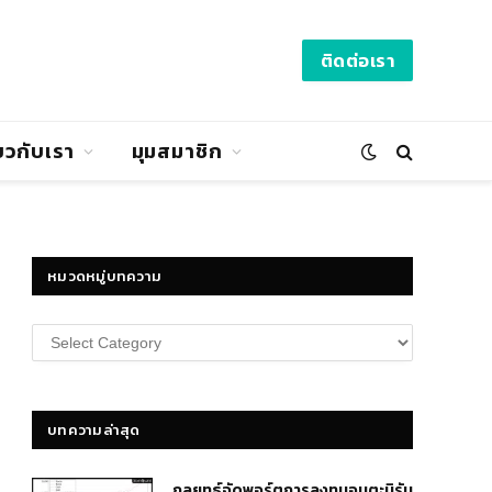
ติดต่อเรา
่ยวกับเรา
มุมสมาชิก
หมวดหมู่บทความ
หมวด
หมู่
บทความ
บทความล่าสุด
กลยุทธ์​จัดพอร์ตการลงทุนอมตะนิรัน