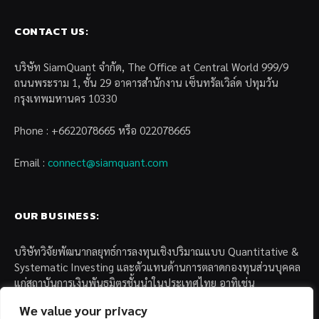
CONTACT US:
บริษัท SiamQuant จำกัด, The Office at Central World 999/9
ถนนพระราม 1, ชั้น 29 อาคารสำนักงาน เซ็นทรัลเวิล์ด ปทุมวัน
กรุงเทพมหานคร 10330
Phone : +6622078665 หรือ 022078665
Email :
connect@siamquant.com
OUR BUSINESS:
บริษัทวิจัยพัฒนากลยุทธ์การลงทุนเชิงปริมาณแบบ Quantitative &
Systematic Investing และตัวแทนด้านการตลาดกองทุนส่วนบุคคล
แก่สถาบันการเงินพันธมิตรชั้นนำในประเทศไทย อาทิเช่น
We value your privacy
– บล. กรุงไทย เอ็กซ์สปริง จำกัด