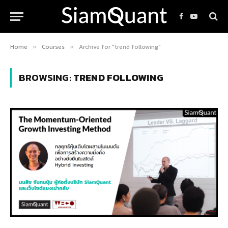
Facebook
YouTube
Home
Courses
Archive for "trend following"
»
»
BROWSING:
TREND FOLLOWING