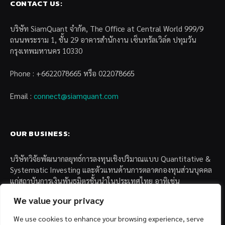
CONTACT US:
บริษัท SiamQuant จำกัด, The Office at Central World 999/9
ถนนพระราม 1, ชั้น 29 อาคารสำนักงาน เซ็นทรัลเวิล์ด ปทุมวัน
กรุงเทพมหานคร 10330
Phone : +6622078665 หรือ 022078665
Email :
connect@siamquant.com
OUR BUSINESS:
บริษัทวิจัยพัฒนากลยุทธ์การลงทุนเชิงปริมาณแบบ Quantitative &
Systematic Investing และตัวแทนด้านการตลาดกองทุนส่วนบุคคล
แก่สถาบันการเงินพันธมิตรชั้นนำในประเทศไทย อาทิเช่น
We value your privacy
– บล. กรุงไทย เอ็กซ์สปริง จำกัด
– บล. ฟิลลิป (ประเทศไทย) จำกัด (มหาชน)
We use cookies to enhance your browsing experience, serve