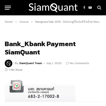
Facebook
YouTube
Home
Course
MangmaoTalk 2019 : ปิดประตูเจ๊งเร่งกำไรด้วย Money & Risk Management
»
»
Bank_Kbank Payment
SiamQuant
By
SiamQuant Team
July 1, 2020
No Comments
1 Min Read