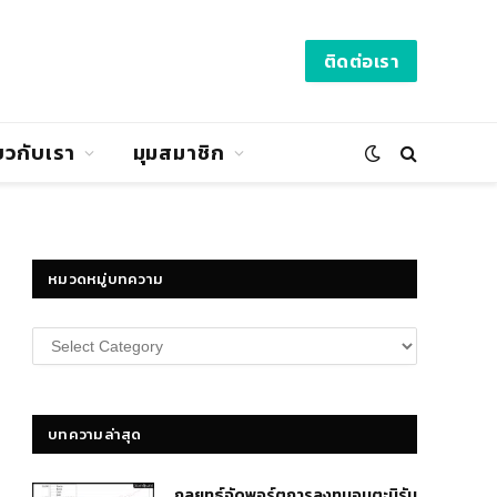
ติดต่อเรา
่ยวกับเรา
มุมสมาชิก
หมวดหมู่บทความ
หมวด
หมู่
บทความ
บทความล่าสุด
กลยุทธ์​จัดพอร์ตการลงทุนอมตะนิรัน