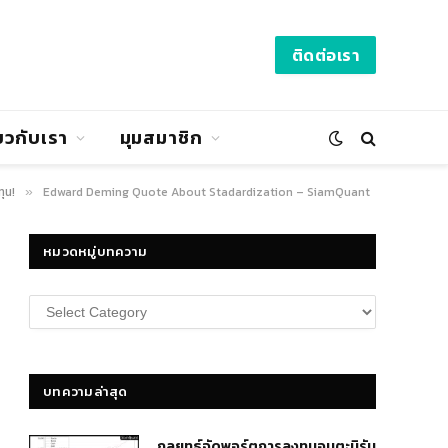
ติดต่อเรา
่ยวกับเรา
มุมสมาชิก
ุน!
Edward Deming Quote About Stadardization – SiamQuant
»
หมวดหมู่บทความ
หมวด
หมู่
บทความ
บทความล่าสุด
กลยุทธ์​จัดพอร์ตการลงทุนอมตะนิรัน