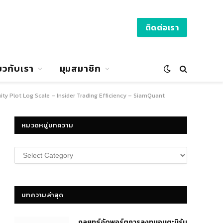
ติดต่อเรา
่ยวกับเรา
มุมสมาชิก
ity Plot Log Scale – Insider Trading Efficiency – SiamQuant
หมวดหมู่บทความ
หมวด
หมู่
บทความ
บทความล่าสุด
กลยุทธ์​จัดพอร์ตการลงทุนอมตะนิรัน