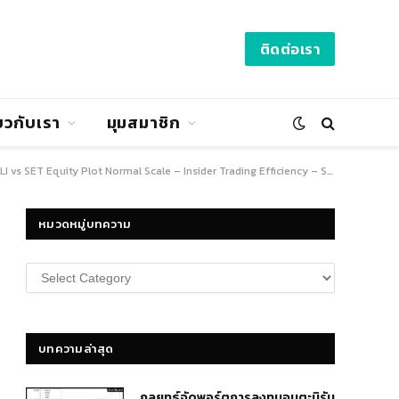
ติดต่อเรา
่ยวกับเรา
มุมสมาชิก
vs SET Equity Plot Normal Scale – Insider Trading Efficiency – SiamQuant
หมวดหมู่บทความ
หมวด
หมู่
บทความ
บทความล่าสุด
กลยุทธ์​จัดพอร์ตการลงทุนอมตะนิรัน