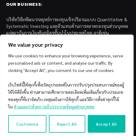
OUR BUSINESS:
บริษัทวิจัยพัฒนากลยุทธ์การลงทุนเชิงปริมาณแบบ Quantitative &
Systematic Investing และตัวแทนด้านการตลาดกองทุนส่วนบุคคล
แก่สถาบันการเงินพันธมิตรชั้นนำในประเทศไทย อาทิเช่น
We value your privacy
– บล. กรุงไทย เอ็กซ์สปริง จำกัด
– บล. ฟิลลิป (ประเทศไทย) จำกัด (มหาชน)
We use cookies to enhance your browsing experience, serve
– บล. บียอนด์ จำกัด (มหาชน)
personalised ads or content, and analyse our traffic. By
clicking "Accept All", you consent to our use of cookies.
เว็บไซต์นี้ใช้คุกกี้เพื่อวัตถุประสงค์ในการปรับปรุงประสบการณ์ของผู้
ใช้ให้ดียิ่งขึ้น ท่านสามารถศึกษารายละเอียดเพิ่มเติมเกี่ยวกับประเภท
ของคุกกี้ที่เราจัดเก็บ เหตุผลในการใช้คุกกี้ และวิธีการตั้งค่าคุกกี้ได้
Facebook
YouTube
ใน
คำแถลงว่าด้วยการเก็บรวบรวมข้อมูลส่วนบุคคล
© 2026 Copyright by SiamQuant.
Customise
Reject All
Accept All