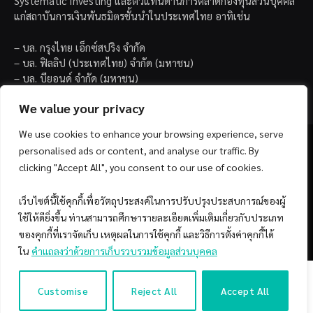
Systematic Investing และตัวแทนด้านการตลาดกองทุนส่วนบุคคล
แก่สถาบันการเงินพันธมิตรชั้นนำในประเทศไทย อาทิเช่น
– บล. กรุงไทย เอ็กซ์สปริง จำกัด
– บล. ฟิลลิป (ประเทศไทย) จำกัด (มหาชน)
– บล. บียอนด์ จำกัด (มหาชน)
We value your privacy
We use cookies to enhance your browsing experience, serve
personalised ads or content, and analyse our traffic. By
clicking "Accept All", you consent to our use of cookies.
Facebook
YouTube
เว็บไซต์นี้ใช้คุกกี้เพื่อวัตถุประสงค์ในการปรับปรุงประสบการณ์ของผู้
ใช้ให้ดียิ่งขึ้น ท่านสามารถศึกษารายละเอียดเพิ่มเติมเกี่ยวกับประเภท
© 2026 Copyright by SiamQuant.
ของคุกกี้ที่เราจัดเก็บ เหตุผลในการใช้คุกกี้ และวิธีการตั้งค่าคุกกี้ได้
ใน
คำแถลงว่าด้วยการเก็บรวบรวมข้อมูลส่วนบุคคล
Customise
Reject All
Accept All