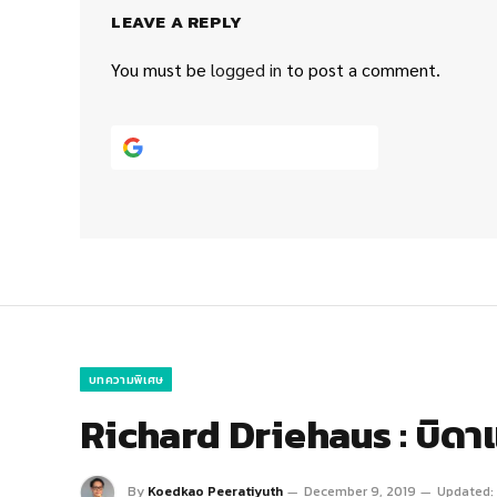
LEAVE A REPLY
You must be
logged in
to post a comment.
Continue with
Google
บทความพิเศษ
Richard Driehaus : บิด
By
Koedkao Peeratiyuth
December 9, 2019
Updated: