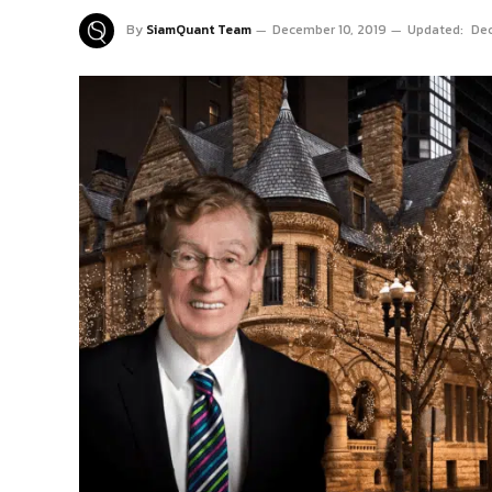
By
SiamQuant Team
December 10, 2019
Updated:
Dec