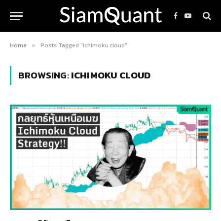
Facebook
YouTube
Home
Posts Tagged "ichimoku cloud"
»
BROWSING:
ICHIMOKU CLOUD