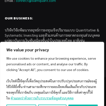
Email :
connect@siamquant.com
OUR BUSINESS:
บริษัทวิจัยพัฒนากลยุทธ์การลงทุนเชิงปริมาณแบบ Quantitative &
Systematic Investing และตัวแทนด้านการตลาดกองทุนส่วนบุคคล
แก่สถาบันการเงินพันธมิตรชั้นนำในประเทศไทย อาทิเช่น
We value your privacy
– บล. กรุงไทย เอ็กซ์สปริง จำกัด
– บล. ฟิลลิป (ประเทศไทย) จำกัด (มหาชน)
We use cookies to enhance your browsing experience, serve
– บล. บียอนด์ จำกัด (มหาชน)
personalised ads or content, and analyse our traffic. By
clicking "Accept All", you consent to our use of cookies.
เว็บไซต์นี้ใช้คุกกี้เพื่อวัตถุประสงค์ในการปรับปรุงประสบการณ์ของผู้
ใช้ให้ดียิ่งขึ้น ท่านสามารถศึกษารายละเอียดเพิ่มเติมเกี่ยวกับประเภท
ของคุกกี้ที่เราจัดเก็บ เหตุผลในการใช้คุกกี้ และวิธีการตั้งค่าคุกกี้ได้
Facebook
YouTube
ใน
คำแถลงว่าด้วยการเก็บรวบรวมข้อมูลส่วนบุคคล