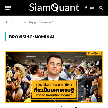
Facebook
YouTube
Home
Posts Tagged "nominal"
»
BROWSING:
NOMINAL