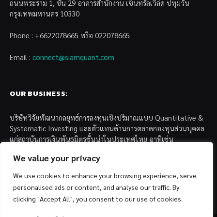
ถนนพระราม 1, ชั้น 29 อาคารสำนักงาน เซ็นทรัลเวิล์ด ปทุมวัน
กรุงเทพมหานคร 10330
Phone : +6622078665 หรือ 022078665
Email :
connect@siamquant.com
OUR BUSINESS:
บริษัทวิจัยพัฒนากลยุทธ์การลงทุนเชิงปริมาณแบบ Quantitative &
Systematic Investing และตัวแทนด้านการตลาดกองทุนส่วนบุคคล
แก่สถาบันการเงินพันธมิตรชั้นนำในประเทศไทย อาทิเช่น
We value your privacy
– บล. กรุงไทย เอ็กซ์สปริง จำกัด
– บล. ฟิลลิป (ประเทศไทย) จำกัด (มหาชน)
We use cookies to enhance your browsing experience, serve
– บล. บียอนด์ จำกัด (มหาชน)
personalised ads or content, and analyse our traffic. By
clicking "Accept All", you consent to our use of cookies.