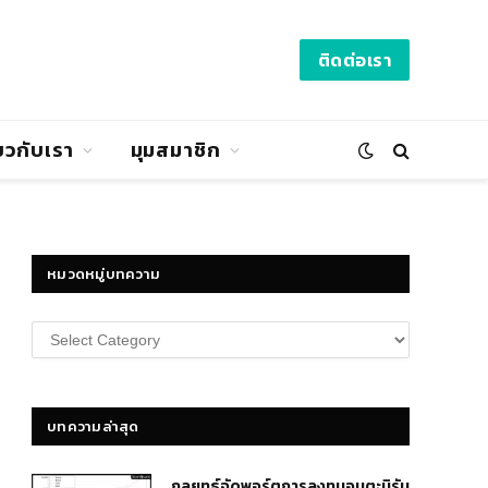
ติดต่อเรา
่ยวกับเรา
มุมสมาชิก
หมวดหมู่บทความ
หมวด
หมู่
บทความ
บทความล่าสุด
กลยุทธ์​จัดพอร์ตการลงทุนอมตะนิรัน