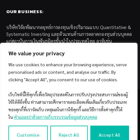
OUR BUSINESS:
บริษัทวิจัยพัฒนากลยุทธ์การลงทุนเชิงปริมาณแบบ Quantitative &
Systematic Investing และตัวแทนด้านการตลาดกองทุนส่วนบุคคล
แก่สถาบันการเงินพันธมิตรชั้นนำในประเทศไทย อาทิเช่น
We value your privacy
– บล. กรุงไทย เอ็กซ์สปริง จำกัด
– บล. ฟิลลิป (ประเทศไทย) จำกัด (มหาชน)
We use cookies to enhance your browsing experience, serve
– บล. บียอนด์ จำกัด (มหาชน)
personalised ads or content, and analyse our traffic. By
clicking "Accept All", you consent to our use of cookies.
เว็บไซต์นี้ใช้คุกกี้เพื่อวัตถุประสงค์ในการปรับปรุงประสบการณ์ของผู้
ใช้ให้ดียิ่งขึ้น ท่านสามารถศึกษารายละเอียดเพิ่มเติมเกี่ยวกับประเภท
ของคุกกี้ที่เราจัดเก็บ เหตุผลในการใช้คุกกี้ และวิธีการตั้งค่าคุกกี้ได้
Facebook
YouTube
ใน
คำแถลงว่าด้วยการเก็บรวบรวมข้อมูลส่วนบุคคล
© 2026 Copyright by SiamQuant.
Customise
Reject All
Accept All