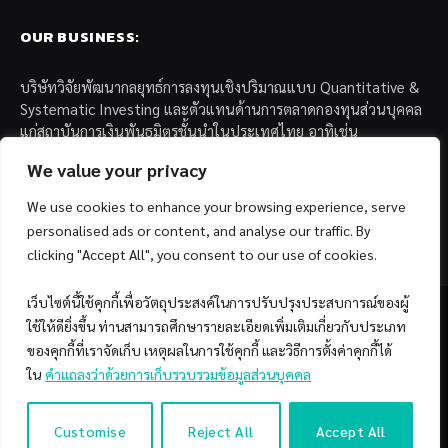
OUR BUSINESS:
บริษัทวิจัยพัฒนากลยุทธ์การลงทุนเชิงปริมาณแบบ Quantitative &
Systematic Investing และตัวแทนด้านการตลาดกองทุนส่วนบุคคล
แก่สถาบันการเงินพันธมิตรชั้นนำในประเทศไทย อาทิเช่น
We value your privacy
– บล. กรุงไทย เอ็กซ์สปริง จำกัด
– บล. ฟิลลิป (ประเทศไทย) จำกัด (มหาชน)
We use cookies to enhance your browsing experience, serve
– บล. บียอนด์ จำกัด (มหาชน)
personalised ads or content, and analyse our traffic. By
clicking "Accept All", you consent to our use of cookies.
เว็บไซต์นี้ใช้คุกกี้เพื่อวัตถุประสงค์ในการปรับปรุงประสบการณ์ของผู้
ใช้ให้ดียิ่งขึ้น ท่านสามารถศึกษารายละเอียดเพิ่มเติมเกี่ยวกับประเภท
ของคุกกี้ที่เราจัดเก็บ เหตุผลในการใช้คุกกี้ และวิธีการตั้งค่าคุกกี้ได้
Facebook
YouTube
ใน
คำแถลงว่าด้วยการเก็บรวบรวมข้อมูลส่วนบุคคล
© 2026 Copyright by SiamQuant.
Customise
Reject All
Accept All