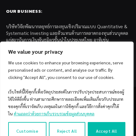
OUR BUSINESS:
บริษัทวิจัยพัฒนากลยุทธ์การลงทุนเชิงปริมาณแบบ Quantitative &
Systematic Investing และตัวแทนด้านการตลาดกองทุนส่วนบุคคล
แก่สถาบันการเงินพันธมิตรชั้นนำในประเทศไทย อาทิเช่น
We value your privacy
– บล. กรุงไทย เอ็กซ์สปริง จำกัด
– บล. ฟิลลิป (ประเทศไทย) จำกัด (มหาชน)
We use cookies to enhance your browsing experience, serve
– บล. บียอนด์ จำกัด (มหาชน)
personalised ads or content, and analyse our traffic. By
clicking "Accept All", you consent to our use of cookies.
เว็บไซต์นี้ใช้คุกกี้เพื่อวัตถุประสงค์ในการปรับปรุงประสบการณ์ของผู้
ใช้ให้ดียิ่งขึ้น ท่านสามารถศึกษารายละเอียดเพิ่มเติมเกี่ยวกับประเภท
ของคุกกี้ที่เราจัดเก็บ เหตุผลในการใช้คุกกี้ และวิธีการตั้งค่าคุกกี้ได้
Facebook
YouTube
ใน
คำแถลงว่าด้วยการเก็บรวบรวมข้อมูลส่วนบุคคล
© 2026 Copyright by SiamQuant.
Customise
Reject All
Accept All