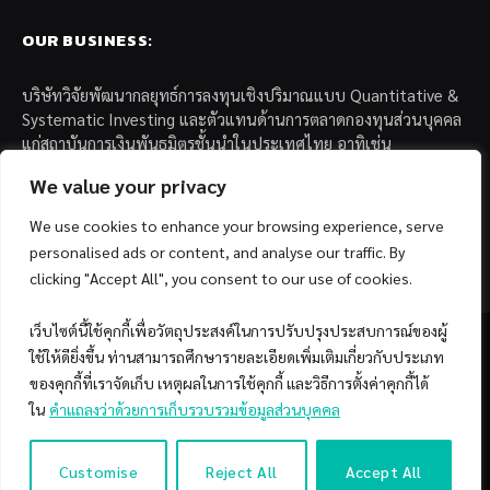
OUR BUSINESS:
บริษัทวิจัยพัฒนากลยุทธ์การลงทุนเชิงปริมาณแบบ Quantitative &
Systematic Investing และตัวแทนด้านการตลาดกองทุนส่วนบุคคล
แก่สถาบันการเงินพันธมิตรชั้นนำในประเทศไทย อาทิเช่น
We value your privacy
– บล. กรุงไทย เอ็กซ์สปริง จำกัด
– บล. ฟิลลิป (ประเทศไทย) จำกัด (มหาชน)
We use cookies to enhance your browsing experience, serve
– บล. บียอนด์ จำกัด (มหาชน)
personalised ads or content, and analyse our traffic. By
clicking "Accept All", you consent to our use of cookies.
เว็บไซต์นี้ใช้คุกกี้เพื่อวัตถุประสงค์ในการปรับปรุงประสบการณ์ของผู้
ใช้ให้ดียิ่งขึ้น ท่านสามารถศึกษารายละเอียดเพิ่มเติมเกี่ยวกับประเภท
ของคุกกี้ที่เราจัดเก็บ เหตุผลในการใช้คุกกี้ และวิธีการตั้งค่าคุกกี้ได้
Facebook
YouTube
ใน
คำแถลงว่าด้วยการเก็บรวบรวมข้อมูลส่วนบุคคล
© 2026 Copyright by SiamQuant.
Customise
Reject All
Accept All