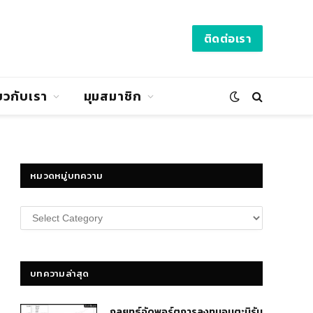
ติดต่อเรา
่ยวกับเรา
มุมสมาชิก
หมวดหมู่บทความ
หมวด
หมู่
บทความ
บทความล่าสุด
กลยุทธ์​จัดพอร์ตการลงทุนอมตะนิรัน