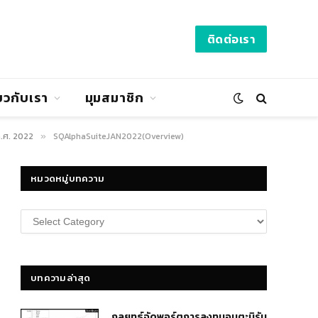
ติดต่อเรา
่ยวกับเรา
มุมสมาชิก
ค.ศ. 2022
SQAlphaSuiteJAN2022(Overview)
»
หมวดหมู่บทความ
หมวด
หมู่
บทความ
บทความล่าสุด
กลยุทธ์​จัดพอร์ตการลงทุนอมตะนิรัน