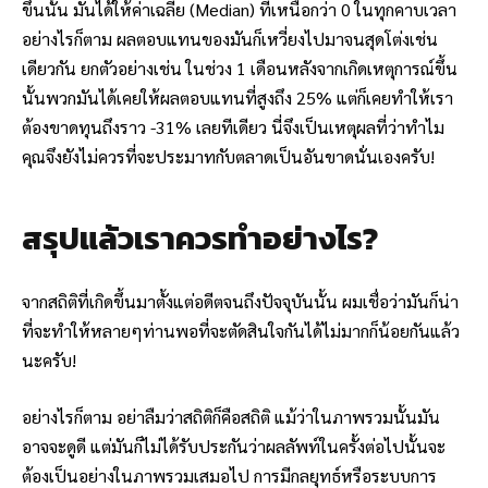
ขึ้นนั้น มันได้ให้ค่าเฉลี่ย (Median) ที่เหนือกว่า 0 ในทุกคาบเวลา
อย่างไรก็ตาม ผลตอบแทนของมันก็เหวี่ยงไปมาจนสุดโต่งเช่น
เดียวกัน ยกตัวอย่างเช่น ในช่วง 1 เดือนหลังจากเกิดเหตุการณ์ขึ้น
นั้นพวกมันได้เคยให้ผลตอบแทนที่สูงถึง 25% แต่ก็เคยทำให้เรา
ต้องขาดทุนถึงราว -31% เลยทีเดียว นี่จึงเป็นเหตุผลที่ว่าทำไม
คุณจึงยังไม่ควรที่จะประมาทกับตลาดเป็นอันขาดนั่นเองครับ!
สรุปแล้วเราควรทำอย่างไร?
จากสถิติที่เกิดขึ้นมาตั้งแต่อดีตจนถึงปัจจุบันนั้น ผมเชื่อว่ามันก็น่า
ที่จะทำให้หลายๆท่านพอที่จะตัดสินใจกันได้ไม่มากก็น้อยกันแล้ว
นะครับ!
อย่างไรก็ตาม อย่าลืมว่าสถิติก็คือสถิติ แม้ว่าในภาพรวมนั้นมัน
อาจจะดูดี แต่มันก็ไม่ได้รับประกันว่าผลลัพท์ในครั้งต่อไปนั้นจะ
ต้องเป็นอย่างในภาพรวมเสมอไป การมีกลยุทธ์หรือระบบการ