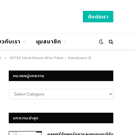
ติดต่อเรา
่ยวกับเรา
มุมสมาชิก
ว
SET50 Stock Return After Panic – SiamQuant (1)
»
หมวดหมู่บทความ
หมวด
หมู่
บทความ
บทความล่าสุด
กลยุทธ์​จัดพอร์ตการลงทุนอมตะนิรัน