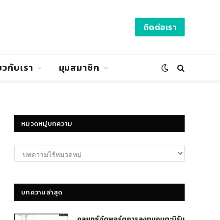
ติดต่อเรา
่ยวกับเรา
มุมสมาชิก
หมวดหมู่บทความ
หมวด
หมู่
บทความ
บทความล่าสุด
กลยุทธ์​จัดพอร์ตการลงทุนอมตะนิรัน