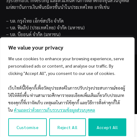
Systematic Investing และตัวแทนด้านการตลาดกองทุนส่วนบุคคล
แก่สถาบันการเงินพันธมิตรชั้นนำในประเทศไทย อาทิเช่น
– บล. กรุงไทย เอ็กซ์สปริง จำกัด
– บล. ฟิลลิป (ประเทศไทย) จำกัด (มหาชน)
– บล. บียอนด์ จำกัด (มหาชน)
We value your privacy
We use cookies to enhance your browsing experience, serve
personalised ads or content, and analyse our traffic. By
clicking "Accept All", you consent to our use of cookies.
Facebook
YouTube
เว็บไซต์นี้ใช้คุกกี้เพื่อวัตถุประสงค์ในการปรับปรุงประสบการณ์ของผู้
ใช้ให้ดียิ่งขึ้น ท่านสามารถศึกษารายละเอียดเพิ่มเติมเกี่ยวกับประเภท
© 2026 Copyright by SiamQuant.
ของคุกกี้ที่เราจัดเก็บ เหตุผลในการใช้คุกกี้ และวิธีการตั้งค่าคุกกี้ได้
ใน
คำแถลงว่าด้วยการเก็บรวบรวมข้อมูลส่วนบุคคล
Customise
Reject All
Accept All