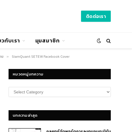
ติดต่อเรา
่ยวกับเรา
มุมสมาชิก
ไทย
SiamQuant SETEW Facebook Cover
»
หมวดหมู่บทความ
หมวด
หมู่
บทความ
บทความล่าสุด
กลยุทธ์​จัดพอร์ตการลงทุนอมตะนิรัน