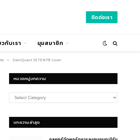
ติดต่อเรา
่ยวกับเรา
มุมสมาชิก
ไทย
SiamQuant SETEW FB Cover
»
หมวดหมู่บทความ
หมวด
หมู่
บทความ
บทความล่าสุด
กลยุทธ์​จัดพอร์ตการลงทุนอมตะนิรัน