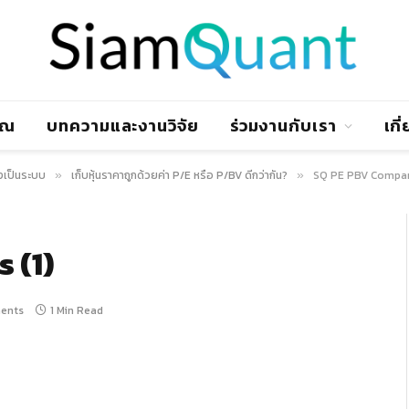
าณ
บทความและงานวิจัย
ร่วมงานกับเรา
เกี
งเป็นระบบ
เก็บหุ้นราคาถูกด้วยค่า P/E หรือ P/BV ดีกว่ากัน?
SQ PE PBV Compari
»
»
 (1)
ents
1 Min Read