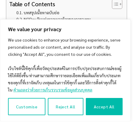
Table of Contents
บทสรุปเนื้อหาฉบับย่อ
NODay วันแห่งความเลวร้ายของการลงทุน
ความถี่และช่วงเวลาที่มักเกิด NODay ขึ้นในอดีต
We value your privacy
ความรุนแรงของ NODay ที่เคยเกิดขึ้นกับกลยุทธ์การลงทุน
Trend Bagger (10X) และดัชนี SET Index
We use cookies to enhance your browsing experience, serve
เจาะลึกพฤติกรรมของกลยุทธ์การลงทุน Trend Bagger
personalised ads or content, and analyse our traffic. By
(10X) ภายหลังจากการเกิด Negative Outlier Day (NODay)
clicking "Accept All", you consent to our use of cookies.
1. ผลตอบแทนของกลยุทธ์ Trend Bagger (10X) ภายหลัง
จากการเกิด NODay ในช่วงระยะเวลาต่างๆ
เว็บไซต์นี้ใช้คุกกี้เพื่อวัตถุประสงค์ในการปรับปรุงประสบการณ์ของผู้
2. จำนวนครั้งการเกิด Trend Bagger (10X) NODay ขึ้นซ้ำๆ
อีกครั้ง ภายในช่วงระยะเวลาต่างๆ
ใช้ให้ดียิ่งขึ้น ท่านสามารถศึกษารายละเอียดเพิ่มเติมเกี่ยวกับประเภท
3.สัดส่วนการถือครองหุ้นของกลยุทธ์ Trend Bagger (10X)
ของคุกกี้ที่เราจัดเก็บ เหตุผลในการใช้คุกกี้ และวิธีการตั้งค่าคุกกี้ได้
ภายหลังจากการเกิด 10X NODay ในช่วงระยะเวลาต่างๆ
ใน
คำแถลงว่าด้วยการเก็บรวบรวมข้อมูลส่วนบุคคล
บทสรุปและการรับมือในการลงทุนภายหลังเกิดเหตุการณ์
NODay ขึ้น
Customise
Reject All
Accept All
บทสรุปเนื้อหาฉบับย่อ