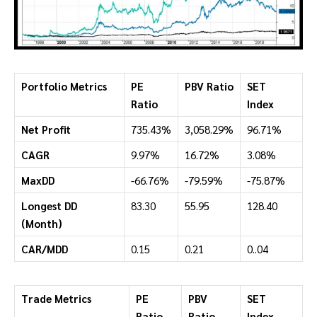
Portfolio Metrics
PE
PBV Ratio
SET
Ratio
Index
Net Profit
735.43%
3,058.29%
96.71%
CAGR
9.97%
16.72%
3.08%
MaxDD
-66.76%
-79.59%
-75.87%
Longest DD
83.30
55.95
128.40
(Month)
CAR/MDD
0.15
0.21
0..04
Trade Metrics
PE
PBV
SET
Ratio
Ratio
Index