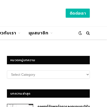
ติดต่อเรา
่ยวกับเรา
มุมสมาชิก
หมวดหมู่บทความ
หมวด
หมู่
บทความ
บทความล่าสุด
กลยุทธ์​จัดพอร์ตการลงทุนอมตะนิรัน