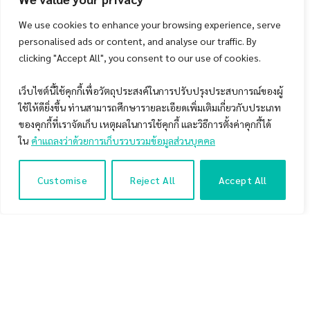
We use cookies to enhance your browsing experience, serve
หวังว่าจะมีประโยชน์กับนักลงทุนทุกท่านครับ!
personalised ads or content, and analyse our traffic. By
clicking "Accept All", you consent to our use of cookies.
Table of Contents
เว็บไซต์นี้ใช้คุกกี้เพื่อวัตถุประสงค์ในการปรับปรุงประสบการณ์ของผู้
33 กลยุทธ์การลงทุนจากแนวคิดของเซียนหุ้นระดับโลก
ใช้ให้ดียิ่งขึ้น ท่านสามารถศึกษารายละเอียดเพิ่มเติมเกี่ยวกับประเภท
สถิติผลตอบแทนในภาพรวมของ 33 กลยุทธ์การลงทุนในปี
ของคุกกี้ที่เราจัดเก็บ เหตุผลในการใช้คุกกี้ และวิธีการตั้งค่าคุกกี้ได้
2019
ใน
คำแถลงว่าด้วยการเก็บรวบรวมข้อมูลส่วนบุคคล
สรุปประเด็นที่น่าสนใจของผลตอบแทนที่เกิดขึ้นจาก 33
กลยุทธ์การลงทุนในปี 2019
1. กลยุทธ์การลงทุนส่วนใหญ่นั้นขาดทุนและแพ้ตลาดในปี
Customise
Reject All
Accept All
2019
2. Momentum/Long-Term Trend Following คือกลยุทธ์ที่
โดดเด่นในปี 2019 นี้
3. ปี 2019 คือปีที่ไม่เอื้ออำนวยสำหรับกลยุทธ์ที่ใช้ปัจจัยพื้น
ฐานเป็นองค์ประกอบหลักในการลงทุน
บทสรุปการรีวิวผลตอบแทนของ 33 กลยุทธ์การลงทุนจาก
แนวคิดของเซียนหุ้นระดับโลก ในตลาดหุ้นไทยในปี 2019
ข่าวประชาสัมพันธ์สำหรับผู้ที่ต้องการลงทุนอย่างเป็นระบบ