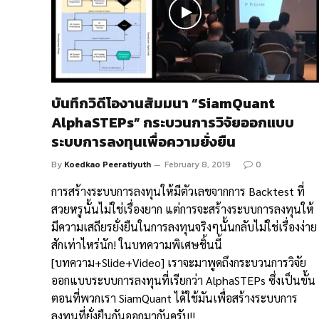
บันทึกวิดีโองานสัมมนา “SiamQuant
AlphaSTEPs” กระบวนการวิจัยออกแบบ
ระบบการลงทุนเพื่อความยั่งยืน
By
Koedkao Peeratiyuth
February 8, 2019
0
การสร้างระบบการลงทุนให้มีตัวเลขจากการ Backtest ที่
สวยหรูนั้นไม่ใช่เรื่องยาก แต่การจะสร้างระบบการลงทุนให้
มีความเสถียรยั่งยืนในการลงทุนจริงๆนั้นกลับไม่ใช่เรื่องง่าย
สักเท่าไหร่นัก! ในบทความพิเศษชิ้นนี้
[บทความ+Slide+Video] เราจะมาพูดถึงกระบวนการวิจัย
ออกแบบระบบการลงทุนที่เรียกว่า AlphaSTEPs ซึ่งเป็นขั้น
ตอนที่พวกเรา SiamQuant ได้ใช้มันเพื่อสร้างระบบการ
ลงทุนที่ยั่งยืนกันออกมากันครับ!!