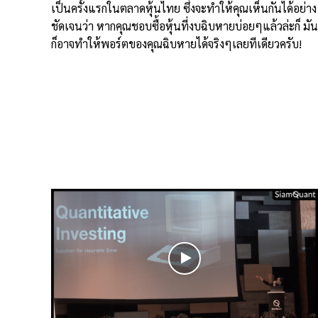
เป็นครั้งแรกในตลาดหุ้นไทย ซึ่งจะทำให้คุณเห็นกันได้อย่าง
ชัดเจนว่า หากคุณชอบซื้อหุ้นที่งบฉิบหายบ่อยๆแล้วล่ะก็ มัน
ก็อาจทำให้พอร์ตของคุณฉิบหายได้จริงๆเลยทีเดียวครับ!