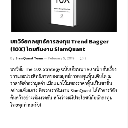
บทวิจัยกลยุทธ์การลงทุน Trend Bagger
(10X) โดยทีมงาน SiamQuant
By
SiamQuant Team
February 5, 2019
2
บทวิจัย The 10X Strategy ฉบับเต็มหนา 90 หน้า กับเรื่อง
ราวและประสิทธิภาพของกลยุทธ์การลงทุนหุ้นเติบโต ณ
ราคาที่ต่ำกว่ามูลค่า เมื่อแนวโน้มของราคาหุ้นเป็นขาขึ้น
อย่างแข็งแกร่ง ที่พวกเราทีมงาน SiamQuant ได้ทำการวิจัย
ค้นคว้าอย่างเข้มงวดกัน หวังว่าจะมีประโยชน์กับนักลงทุน
ไทยทุกท่านครับ!