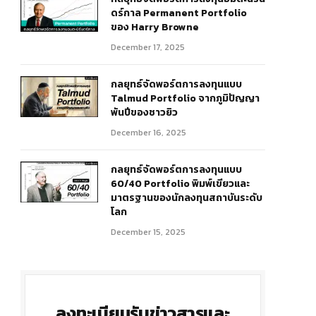
ดร์กาล Permanent Portfolio
ของ Harry Browne
December 17, 2025
กลยุทธ์จัดพอร์ตการลงทุนแบบ
Talmud Portfolio จากภูมิปัญญา
พันปีของชาวยิว
December 16, 2025
กลยุทธ์จัดพอร์ตการลงทุนแบบ
60/40 Portfolio พิมพ์เขียวและ
มาตรฐานของนักลงทุนสถาบันระดับ
โลก
December 15, 2025
ลงทะเบียนรับข่าวสารและ