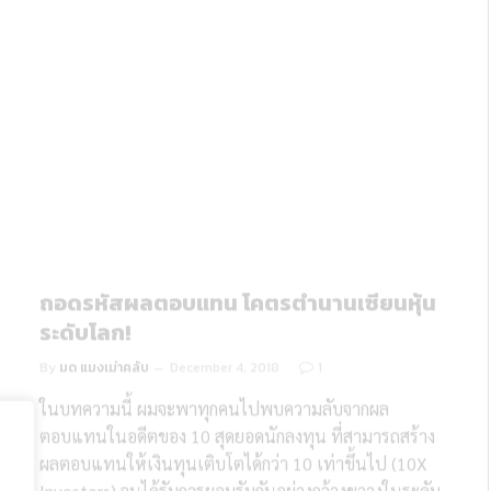
ถอดรหัสผลตอบแทน โคตรตำนานเซียนหุ้น
ระดับโลก!
By
มด แมงเม่าคลับ
December 4, 2018
1
ในบทความนี้ ผมจะพาทุกคนไปพบความลับจากผล
ตอบแทนในอดีตของ 10 สุดยอดนักลงทุน ที่สามารถสร้าง
ผลตอบแทนให้เงินทุนเติบโตได้กว่า 10 เท่าขึ้นไป (10X
Investors) จนได้รับการยอมรับกันอย่างกว้างขวางในระดับ