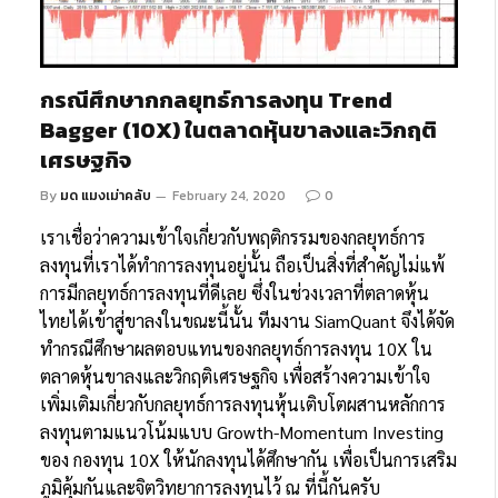
กรณีศึกษากกลยุทธ์การลงทุน Trend
Bagger (10X) ในตลาดหุ้นขาลงและวิกฤติ
เศรษฐกิจ
By
มด แมงเม่าคลับ
February 24, 2020
0
เราเชื่อว่าความเข้าใจเกี่ยวกับพฤติกรรมของกลยุทธ์การ
ลงทุนที่เราได้ทำการลงทุนอยู่นั้น ถือเป็นสิ่งที่สำคัญไม่แพ้
การมีกลยุทธ์การลงทุนที่ดีเลย ซึ่งในช่วงเวลาที่ตลาดหุ้น
ไทยได้เข้าสู่ขาลงในขณะนี้นั้น ทีมงาน SiamQuant จึงได้จัด
ทำกรณีศึกษาผลตอบแทนของกลยุทธ์การลงทุน 10X ใน
ตลาดหุ้นขาลงและวิกฤติเศรษฐกิจ เพื่อสร้างความเข้าใจ
เพิ่มเติมเกี่ยวกับกลยุทธ์การลงทุนหุ้นเติบโตผสานหลักการ
ลงทุนตามแนวโน้มแบบ Growth-Momentum Investing
ของ กองทุน 10X ให้นักลงทุนได้ศึกษากัน เพื่อเป็นการเสริม
ภูมิคุ้มกันและจิตวิทยาการลงทุนไว้ ณ ที่นี้กันครับ