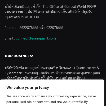
บริษัท SiamQuant จำกัด, The Office at Central World 999/9
ถนนพระราม 1, ชั้น 29 อาคารสำนักงาน เซ็นทรัลเวิล์ด ปทุมวัน
กรุงเทพมหานคร 10330
Phone : +6622078665 หรือ 022078665
Email :
connect@siamquant.com
OUR BUSINESS:
บริษัทวิจัยพัฒนากลยุทธ์การลงทุนเชิงปริมาณแบบ Quantitative &
Systematic Investing และตัวแทนด้านการตลาดกองทุนส่วนบุคคล
แก่สถาบันการเงินพันธมิตรชั้นนำในประเทศไทย อาทิเช่น
We value your privacy
– บล. กรุงไทย เอ็กซ์สปริง จำกัด
– บล. ฟิลลิป (ประเทศไทย) จำกัด (มหาชน)
We use cookies to enhance your browsing experience, serve
– บล. บียอนด์ จำกัด (มหาชน)
personalised ads or content, and analyse our traffic. By