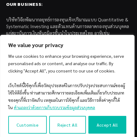
OUR BUSINESS:
บริษัทวิจัยพัฒนากลยุทธ์การลงทุนเชิงปริมาณแบบ Quantitative &
Systematic Investing และตัวแทนด้านการตลาดกองทุนส่วนบุคคล
แก่สถาบันการเงินพันธมิตรชั้นนำในประเทศไทย อาทิเช่น
We value your privacy
– บล. กรุงไทย เอ็กซ์สปริง จำกัด
– บล. ฟิลลิป (ประเทศไทย) จำกัด (มหาชน)
We use cookies to enhance your browsing experience, serve
– บล. บียอนด์ จำกัด (มหาชน)
personalised ads or content, and analyse our traffic. By
clicking "Accept All", you consent to our use of cookies.
เว็บไซต์นี้ใช้คุกกี้เพื่อวัตถุประสงค์ในการปรับปรุงประสบการณ์ของผู้
ใช้ให้ดียิ่งขึ้น ท่านสามารถศึกษารายละเอียดเพิ่มเติมเกี่ยวกับประเภท
ของคุกกี้ที่เราจัดเก็บ เหตุผลในการใช้คุกกี้ และวิธีการตั้งค่าคุกกี้ได้
Facebook
YouTube
ใน
คำแถลงว่าด้วยการเก็บรวบรวมข้อมูลส่วนบุคคล
© 2026 Copyright by SiamQuant.
Customise
Reject All
Accept All