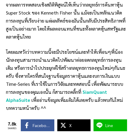
จากผลการทดสอบเชิงสถิติพิสูจน์ให้เห็นว่ากลยุทธ์การ
ค้นหาหุ้น
Super Stock ของ Kenneth Fisher
นั้น แม้จะเป็นหลักแนวคิด
การลงทุนที่เรียบง่าย แต่ผลลัพธ์ของมันนั้นกลับมี
ประสิทธิภาพที่
สูงเป็นอย่างมาก โดยให้ผลตอบแทนที่ชนะทั้งตลาดหุ้นสหรัฐและ
ตลาดหุ้นไทย
โดยผมหวังว่าบทความนี้จะมีประโยชน์และทำให้เพื่อนๆพี่น้อง
นักลงทุนสามารถนำแนวคิดไปพัฒนาต่อยอดกลยุทธ์การลงทุน
เดิม หรือการนำไปประยุกต์ใช้สร้างกลยุทธการลงทุนใหม่ๆกันนะ
ครับ ซึ่งหากใครที่สนใจฐานข้อมูลราคาหุ้นและงบการเงินแบบ
Time-Series ที่เราใช้ในการวิจัยและทดสอบนี้ เพื่อพัฒนาระบบ
การลงทุนของคุณเองนั้น ก็สามารถคลิ้กที่
SiamQuant
AlphaSuite
เพื่ออ่านข้อมูลเพิ่มเติมได้เลยครับ แล้วพบกันใหม่
บทความหน้าครับ ^^
7.8k
Facebook
X
Line
SHARES