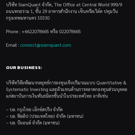
8.8k
Facebook
X
Line
SHARES
Walter Schloss คือสุดยอดนักลงทุนหุ้นคุณค่าหรือ VI ที่ได้สร้าง
ผลตอบแทนทบต้นโดยเฉลี่ยที่สูงถึง 15.6% ต่อปี ตลอดระยะเวลา
กว่า 47 ปีที่เขาได้บริหารจัดการกองทุนของเขา
สิ่งที่น่าสนใจมากๆคือเขาตัดสินใจโดยใช้เพียงตัวเลขจากงบการ
เงินและนิตยสาร Value Line ซึ่งคอยช่วย Screen หุ้นให้เขา
เท่านั้น โดยที่ไม่จำเป็นต้องคอยคาดการเศรษฐกิจ, การเติบโตของ
กิจการ ไม่ต้องเข้าประชุมผู้ถือหุ้น หรือแม้แต่เข้ากลุ่มสังคมนัก
ลงทุนเพื่อคอยแลกเปลี่ยนข้อมูลหุ้นกับใครเลยด้วยซ้ำ!
ในบทความนี้ เราจึงได้นำเอาหลักการลงทุนของเขามาสร้างเป็น
ระบบการลงทุนหุ้นคุณค่าเชิงปริมาณ เพื่อทดสอบกันออกมาดูว่า