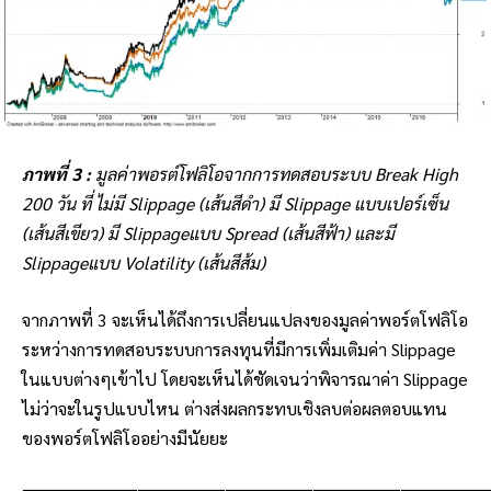
ภาพที่ 3 :
มูลค่าพอรต์โฟลิโอ
จากการทดสอบระบบ Break High
200 วัน ที่ ไม่มี Slippage (เส้นสีดำ) มี Slippage แบบเปอร์เซ็น
(เส้นสีเขียว) มี Slippageแบบ Spread (เส้นสีฟ้า) และมี
Slippageแบบ Volatility (เส้นสีส้ม)
จากภาพที่ 3 จะเห็นได้ถึงการเปลี่ยนแปลงของมูลค่าพอร์ตโฟลิโอ
ระหว่างการทดสอบระบบการลงทุนที่มีการเพิ่มเติมค่า Slippage
ในแบบต่างๆเข้าไป โดยจะเห็นได้ชัดเจนว่าพิจารณาค่า Slippage
ไม่ว่าจะในรูปแบบไหน ต่างส่งผลกระทบเชิงลบต่อผลตอบแทน
ของพอร์ตโฟลิโออย่างมีนัยยะ