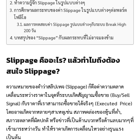
ทำความรู้จัก Slippage ในรูปแบบต่างๆ
การศึกษาผลกระทบของค่า Slippage ในรูปแบบต่างๆต่อพอร์ต
โฟลิโอ
ผลการทดสอบค่า Slippage รูปแบบต่างๆกับระบบ Break High
200 วัน
บทสรุปของ “Slippage” กับผลกระทบที่ไม่อาจมองข้าม
Slippage คืออะไร? แล้วทำไมถึงต้อง
สนใจ Slippage?
ความหมายของคำว่าสลิปเพจ (Slippage) ก็คือค่าความคลาด
เคลื่อนระหว่างราคาในจุดที่ระบบเกิดสัญญาณซื้อขาย (Buy/Sell
Signal) กับราคาที่เราสามารถซื้อขายได้จริงๆ (Executed Price)
โดยอาจเกิดจากหลายๆสาเหตุเช่น สภาพคล่องของหุ้นที่ต่ำ,
สภาวะตลาดที่ผิดปกติ หรือข่าวที่เป็นด้านบวกหรือด้านลบมากๆที่
เข้ามาระหว่างวัน ทำให้ราคาเกิดการเคลื่อนไหวอย่างรุนแรง
เป็นต้น