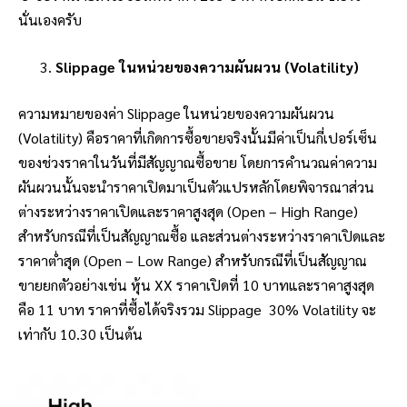
นั่นเองครับ
3.
Slippage ในหน่วยของความผันผวน (Volatility)
ความหมายของค่า Slippage ในหน่วยของความผันผวน
(Volatility) คือราคาที่เกิดการซื้อขายจริงนั้นมีค่าเป็นกี่เปอร์เซ็น
ของช่วงราคาในวันที่มีสัญญาณซื้อขาย โดยการคำนวณค่าความ
ผันผวนนั้นจะนำราคาเปิดมาเป็นตัวแปรหลักโดยพิจารณาส่วน
ต่างระหว่างราคาเปิดและราคาสูงสุด (Open – High Range)
สำหรับกรณีที่เป็นสัญญาณซื้อ และส่วนต่างระหว่างราคาเปิดและ
ราคาต่ำสุด (Open – Low Range) สำหรับกรณีที่เป็นสัญญาณ
ขายยกตัวอย่างเช่น หุ้น XX ราคาเปิดที่ 10 บาทและราคาสูงสุด
คือ 11 บาท ราคาที่ซื้อได้จริงรวม Slippage 30% Volatility จะ
เท่ากับ 10.30 เป็นต้น