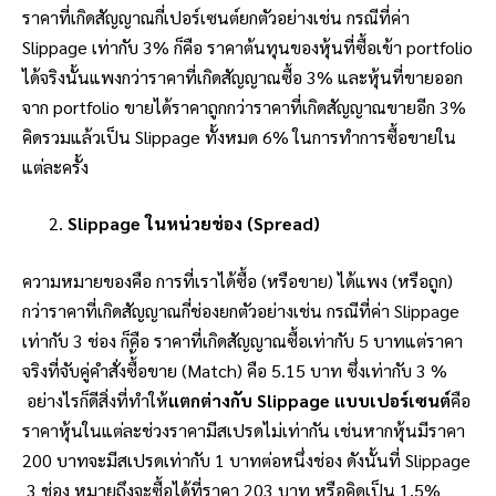
ราคาที่เกิดสัญญาณกี่เปอร์เซนต์ยกตัวอย่างเช่น กรณีที่ค่า
Slippage เท่ากับ 3% ก็คือ ราคาต้นทุนของหุ้นที่ซื้อเข้า portfolio
ได้จริงนั้นแพงกว่าราคาที่เกิดสัญญาณซื้อ 3% และหุ้นที่ขายออก
จาก portfolio ขายได้ราคาถูกกว่าราคาที่เกิดสัญญาณขายอีก 3%
คิดรวมแล้วเป็น Slippage ทั้งหมด 6% ในการทำการซื้อขายใน
แต่ละครั้ง
2.
Slippage ในหน่วยช่อง (Spread)
ความหมายของคือ การที่เราได้ซื้อ (หรือขาย) ได้แพง (หรือถูก)
กว่าราคาที่เกิดสัญญาณกี่ช่องยกตัวอย่างเช่น กรณีที่ค่า Slippage
เท่ากับ 3 ช่อง ก็คือ ราคาที่เกิดสัญญาณซื้อเท่ากับ 5 บาทแต่ราคา
จริงที่จับคู่คำสั่งซื้้อขาย (Match) คือ 5.15 บาท ซึ่งเท่ากับ 3 %
อย่างไรก็ดีสิ่งที่ทำให้
แตกต่างกับ Slippage แบบเปอร์เซนต์
คือ
ราคาหุ้นในแต่ละช่วงราคามีสเปรดไม่เท่ากัน เช่นหากหุ้นมีราคา
200 บาทจะมีสเปรดเท่ากับ 1 บาทต่อหนึ่งช่อง ดังนั้นที่ Slippage
3 ช่อง หมายถึงจะซื้อได้ที่ราคา 203 บาท หรือคิดเป็น 1.5%