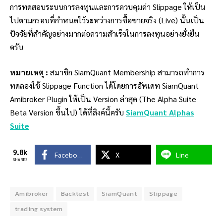
การทดสอบระบบการลงทุนและการควบคุมค่า Slippage ให้เป็น
ไปตามกรอบที่กำหนดไว้ระหว่างการซื้อขายจริง (Live) นั้นเป็น
ปัจจัยที่สำคัญอย่างมากต่อความสำเร็จในการลงทุนอย่างยั่งยืน
ครับ
หมายเหตุ :
สมาชิก SiamQuant Membership สามารถทำการ
ทดลองใช้ Slippage Function ได้โดยการอัพเดท SiamQuant
Amibroker Plugin ให้เป็น Version ล่าสุด (The Alpha Suite
Beta Version ขึ้นไป) ได้ที่ลิงค์นี้ครับ
SiamQuant Alphas
Suite
9.8k
Facebook
X
Line
SHARES
Amibroker
Backtest
SiamQuant
Slippage
trading system