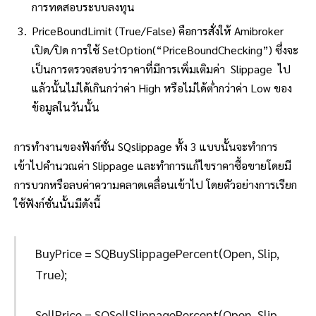
การทดสอบระบบลงทุน
PriceBoundLimit (True/False) คือการสั่งให้ Amibroker
เปิด/ปิด การใช้ SetOption(“PriceBoundChecking”) ซึ่งจะ
เป็นการตรวจสอบว่าราคาที่มีการเพิ่มเติมค่า Slippage ไป
แล้วนั้นไม่ได้เกินกว่าค่า High หรือไม่ได้ต่ำกว่าค่า Low ของ
ข้อมูลในวันนั้น
การทำงานของฟังก์ชั่น SQslippage ทั้ง 3 แบบนั้นจะทำการ
เข้าไปคำนวณค่า Slippage และทำการแก้ไขราคาซื้อขายโดยมี
การบวกหรือลบค่าความคลาดเคลื่อนเข้าไป โดยตัวอย่างการเรียก
ใช้ฟังก์ชั่นนั้นมีดังนี้
BuyPrice = SQBuySlippagePercent(Open, Slip,
True);
SellPrice = SQSellSlippagePercent(Open, Slip,