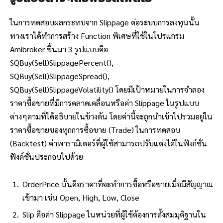
ในการทดสอบผลกระทบจาก Slippage ต่อระบบการลงทุนนั้น
ทางเราได้ทำการสร้าง Function พิเศษที่ใช้ในโปรแกรม
Amibroker ขึ้นมา 3 รูปแบบคือ
SQBuy(Sell)SlippagePercent(),
SQBuy(Sell)SlippageSpread(),
SQBuy(Sell)SlippageVolatility() โดยมีเป้าหมายในการจำลอง
ราคาซื้อขายที่มีการคลาดเคลื่อนหรือค่า Slippage ในรูปแบบ
ต่างๆตามที่ได้อธิบายในข้างต้น โดยค่านี้จะถูกนำเข้าไปรวมอยู่ใน
ราคาซื้อขายของทุกการซื้อขาย (Trade) ในการทดสอบ
(Backtest) ค่าพารามิเตอร์ที่ผู้ใช้สามารถปรับแต่งได้ในฟังก์ชั่น
ฟังค์ชั่นประกอบไปด้วย
OrderPrice นั้นคือราคาที่จะทำการซื้อหรือขายเมื่อมีสัญญาณ
เข้ามา เช่น Open, High, Low, Close
Slip คือค่า Slippage ในหน่วยที่ผู้ใช้ต้องการตั้งสมมุติฐานใน