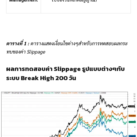
ตารางที่ 1 :
ตารางแสดงเงื่อนไขต่างๆสำหรับการทดสอบผลกระ
ทบของค่า Slippage
ผลการทดสอบค่า Slippage รูปแบบต่างๆกับ
ระบบ Break High 200 วัน