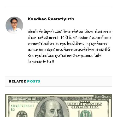
Koedkao Peeratiyuth
เกิดเก้า พีรติยุทธ์ (แตม) วิศวกรที่หันมาเดินทางในสายการ
เงินแบบเต็มตัวมากว่า 10 ปี ด้วย Passion อันแรงกล้าและ
ความคลั่งไคล้ในการลงทุน โดยมีเป้าหมายสูงสุดคือการ
เผยแพร่และปลูกฝังแนวคิดการลงทุนเชิงวิทยาศาสตร์ให้
นักลงทุนไทยได้ลงทุนกันด้วยหลักเหตุและผล ไม่ใช่
ไสยศาสตร์ครับ !!
RELATED
POSTS