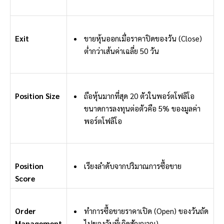
Exit
ขายหุ้นออกเมื่อราคาปิดของวัน (Close)
ต่ำกว่าเส้นค่าเฉลี่ย 50 วัน
Position Size
ถือหุ้นมากที่สุด 20 ตัวในพอร์ตโฟลิโอ
ขนาดการลงทุนต่อตัวคือ 5% ของมูลค่า
พอร์ตโฟลิโอ
Position
เรียงลำดับจากปริมาณการซื้อขาย
Score
Order
ทำการซื้อขายราคาเปิด (Open) ของวันถัด
Management
ไปของวันที่เกิดสัญญาณ)