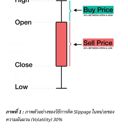
ภาพที่ 1 :
ภาพตัวอย่างของวิธีการคิด Slippage ในหน่วยของ
ความผันผวน (Volatility) 30%