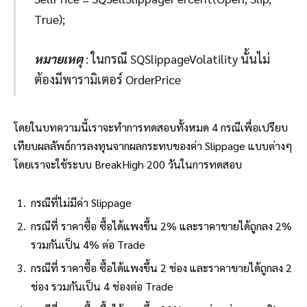
True);
หมายเหตุ
: ในกรณี SQSlippageVolatility นั้นไม่
ต้องมีพารามิเตอร์ OrderPrice
โดยในบทความนี้เราจะทำการทดสอบทั้งหมด 4 กรณีเพื่อเปรียบ
เทียบผลลัพธ์การลงทุนจากผลกระทบของค่า Slippage แบบต่างๆ
โดยเราจะใช้ระบบ BreakHigh 200 วันในการทดสอบ
กรณีที่ไม่มีค่า Slippage
กรณีที่ ราคาซื้อ ซื้อได้แพงขึ้น 2% และราคาขายได้ถูกลง 2%
รวมกันเป็น 4% ต่อ Trade
กรณีที่ ราคาซื้อ ซื้อได้แพงขึ้น 2 ช่อง และราคาขายได้ถูกลง 2
ช่อง รวมกันเป็น 4 ช่องต่อ Trade